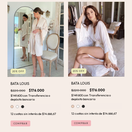
20
%
OFF
20
%
OFF
BATA LOUIS
BATA LOUIS
$220.000
$176.000
$220.000
$176.000
$149.600
con
Transferencia o
$149.600
con
Transferencia o
depósito bancario
depósito bancario
12
cuotas sin interés de
$14.666,67
12
cuotas sin interés de
$14.666,67
COMPRAR
COMPRAR