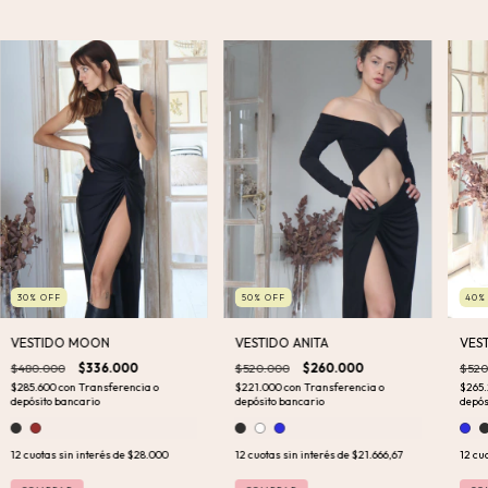
30
%
OFF
50
%
OFF
40
VESTIDO MOON
VESTIDO ANITA
VES
$480.000
$336.000
$520.000
$260.000
$520
$285.600
con
Transferencia o
$221.000
con
Transferencia o
$265
depósito bancario
depósito bancario
depós
12
cuotas sin interés de
$28.000
12
cuotas sin interés de
$21.666,67
12
cuo