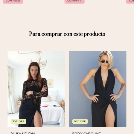
COMPRAR
COMPRAR
CO
Para comprar con este producto
30
%
OFF
30
%
OFF
BLUSA HELENA
BODY CAROLINE