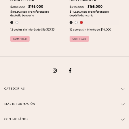
$280.000
$196.000
$240.000
$168.000
$166.600
con
Transferencia o
$142.800
con
Transferencia o
depósito bancario
depósito bancario
12
cuotas sin interés de
$16.333,33
12
cuotas sin interés de
$14.000
COMPRAR
COMPRAR
CATEGORÍAS
MÁS INFORMACIÓN
CONTACTÁNOS