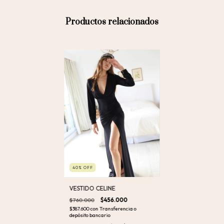
Productos relacionados
40
%
OFF
VESTIDO CELINE
$760.000
$456.000
$387.600
con
Transferencia o
depósito bancario